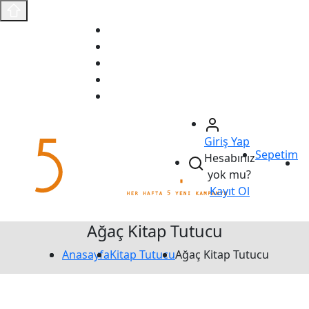
Anasayfa
Fırsat Ürünleri
Sizin İçin Seçtiklerimiz
Ödeme Bildirimi
İletişim
Giriş Yap
Sepetim
Hesabınız
yok mu?
Kayıt Ol
Ağaç Kitap Tutucu
Anasayfa
Kitap Tutucu
Ağaç Kitap Tutucu