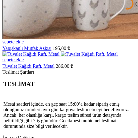
sepete ekle
Yapışkanlı Mutfak Askısı
195,00 ₺
sepete ekle
Tuvalet Kağıdı Rafı, Metal
286,00 ₺
Teslimat Şartları
TESLİMAT
Mesai saatleri içinde, en geç saat 15:00’a kadar sipariş etmiş
olduğunuz ürünleri aynı gün kargoya teslim etmeyi hedefliyoruz.
Ancak, her olasılığa karşı, kargo teslim süresi ürün detayında
belirtildiği gibi 7 iş günüdür. Gecikmesi muhtemel teslimat
durumunda size bilgi verilecektir.
İade ve Değişim