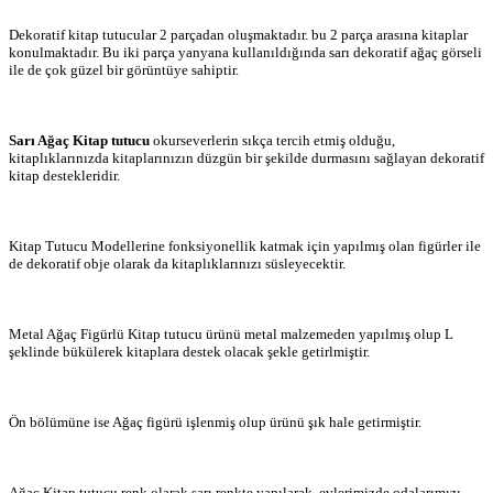
Dekoratif kitap tutucular 2 parçadan oluşmaktadır. bu 2 parça arasına kitaplar
konulmaktadır. Bu iki parça yanyana kullanıldığında sarı dekoratif ağaç görseli
ile de çok güzel bir görüntüye sahiptir.
Sarı Ağaç Kitap tutucu
okurseverlerin sıkça tercih etmiş olduğu,
kitaplıklarınızda kitaplarınızın düzgün bir şekilde durmasını sağlayan dekoratif
kitap destekleridir.
Kitap Tutucu Modellerine fonksiyonellik katmak için yapılmış olan figürler ile
de dekoratif obje olarak da kitaplıklarınızı süsleyecektir.
Metal Ağaç Figürlü Kitap tutucu ürünü metal malzemeden yapılmış olup L
şeklinde bükülerek kitaplara destek olacak şekle getirlmiştir.
Ön bölümüne ise Ağaç figürü işlenmiş olup ürünü şık hale getirmiştir.
Ağaç Kitap tutucu renk olarak sarı renkte yapılarak, evlerimizde odalarımızı