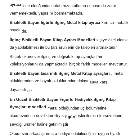
ayracı
ince
olduğundan kitabınıza katlama esnasında zarar
vermemektedir. yapısını bozmamaktadır.
Bisikletli Bayan figürlü ilginç Metal kitap ayracı
kırmızı
metalik
boyalı
dır.
İlginç Bisikletli Bayan Kitap Ayracı Modelleri
kişiye özel olarak
da yapılabilmesi ile bu tarz ürünlerin de talepleri artmaktadır.
Birçok okursever ilginç ve değişik kitap ayraçları’nın
koleksiyonlarını da yapmaktadır. birçok farklı modelleri mevcuttur.
Bısikletli Bayan tasarımlı ilginç Metal Kitap ayraçları
, metal
olduklarından ve boyalı olduklarından dolayı
suya karşı
dayanıklı
dır.
En Güzel Bisikletli Bayan Figürlü Hediyelik ilginç Kitap
Ayraçları modelleri
metal olduğundan uç bölümlerine
okurseverlerin sevdikleri Bıyık
işlenilerek okurseverlerin
figürü
sevdiği ürünler haline getirilmiştir
Okursever arkadaşlarınıza hediye edebileceğiniz uygun fiyatlı