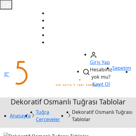
Anasayfa
Fırsat Ürünleri
Sizin İçin Seçtiklerimiz
Ödeme Bildirimi
İletişim
Giriş Yap
Sepetim
Hesabınız
yok mu?
Kayıt Ol
Dekoratif Osmanlı Tuğrası Tablolar
Tuğra
Dekoratif Osmanlı Tuğrası
Anasayfa
Çerçeveler
Tablolar