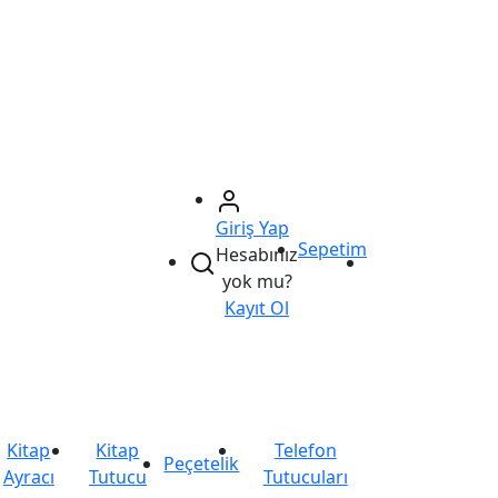
Giriş Yap
Sepetim
Hesabınız
yok mu?
Kayıt Ol
Kitap
Kitap
Telefon
Peçetelik
Ayracı
Tutucu
Tutucuları