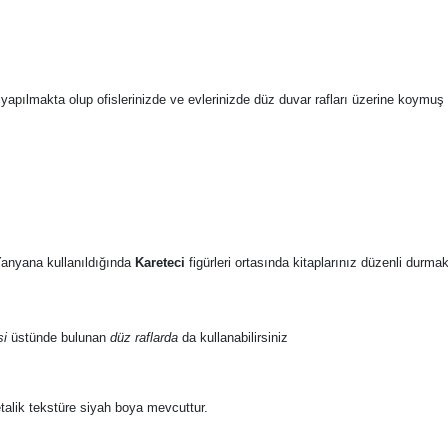
pılmakta olup ofislerinizde ve evlerinizde düz duvar rafları üzerine koymuş 
Yanyana kullanıldığında
Kareteci
figürleri ortasında kitaplarınız düzenli durmak
si
üstünde bulunan
düz raflarda
da kullanabilirsiniz
alik tekstüre siyah boya mevcuttur.