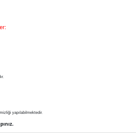
er:
ır.
emizliği yapılabilmektedir.
pınız.