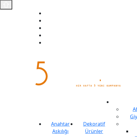
Anasayfa
Fırsat Ürünleri
Sizin İçin Seçtiklerimiz
Ödeme Bildirimi
İletişim
A
Gi
Anahtar
Dekoratif
Askılığı
Ürünler