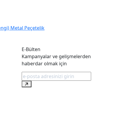
sepete ekle
Kalpli Orta Puf
E-Bülten
Kampanyalar ve gelişmelerden
haberdar olmak için