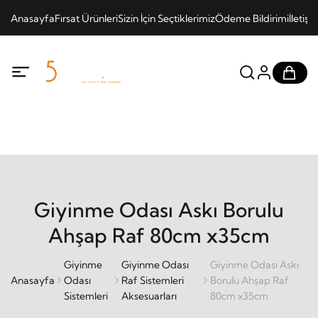
Anasayfa
Fırsat Ürünleri
Sizin İçin Seçtiklerimiz
Ödeme Bildirimi
İletişi
Giyinme Odası Askı Borulu
Ahşap Raf 80cm x35cm
Giyinme
Giyinme Odası
Giyinme Odası Askı
Anasayfa
Odası
Raf Sistemleri
Borulu Ahşap Raf
Sistemleri
Aksesuarları
80cm x35cm