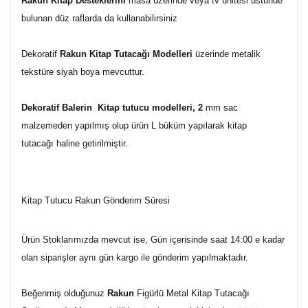
Rakun
Kitap Desteklerini
masa üzerinde veya
tv ünitesi
üstünde
bulunan
düz raflarda
da kullanabilirsiniz
Dekoratif
Rakun
Kitap Tutacağı Modelleri
üzerinde metalik
tekstüre siyah boya mevcuttur.
Dekoratif
Balerin
Kitap tutucu modelleri, 2
mm sac
malzemeden yapılmış olup ürün L büküm yapılarak
kitap
tutacağı
haline getirilmiştir.
Kitap Tutucu Rakun Gönderim Süresi
Ürün Stoklarımızda mevcut ise, Gün içerisinde saat 14:00 e kadar
olan siparişler aynı gün kargo ile gönderim yapılmaktadır.
Beğenmiş olduğunuz
Rakun
Figürlü Metal Kitap Tutacağı