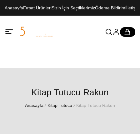
Anasayfa
Fırsat Ürünleri
Sizin İçin Seçtiklerimiz
Ödeme Bildirimi
İletişim
Kitap Tutucu Rakun
Anasayfa
Kitap Tutucu
Kitap Tutucu Rakun