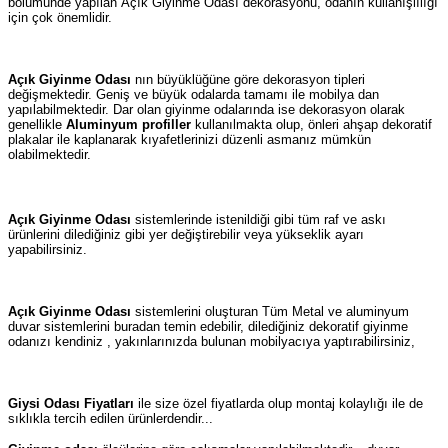
bölümünde yapılan Açık Giyinme Odası dekorasyonu, odanın kullanışlılığı
için çok önemlidir.
Açık Giyinme Odası
nın büyüklüğüne göre dekorasyon tipleri
değişmektedir. Geniş ve büyük odalarda tamamı ile mobilya dan
yapılabilmektedir. Dar olan giyinme odalarında ise dekorasyon olarak
genellikle
Aluminyum profiller
kullanılmakta olup, önleri ahşap dekoratif
plakalar ile kaplanarak kıyafetlerinizi düzenli asmanız mümkün
olabilmektedir.
Açık Giyinme Odası
sistemlerinde istenildiği gibi tüm raf ve askı
ürünlerini dilediğiniz gibi yer değiştirebilir veya yükseklik ayarı
yapabilirsiniz.
Açık Giyinme Odası
sistemlerini oluşturan Tüm Metal ve aluminyum
duvar sistemlerini buradan temin edebilir, dilediğiniz dekoratif giyinme
odanızı kendiniz , yakınlarınızda bulunan mobilyacıya yaptırabilirsiniz,
Giysi Odası Fiyatları
ile size özel fiyatlarda olup montaj kolaylığı ile de
sıklıkla tercih edilen ürünlerdendir...