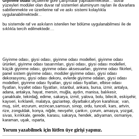
Giyinme odası
ölçülerine göre çalışmalar yapılabilmektedir... duvar
yüzeyleri modüler olan duvar raf sistemleri aluminyum rayları ile duvarlara
sabitlenmekte ve üzerilerine raf ve askı sistemi kolaylıkla
uygulanabilmektedir...
bu sistemde raf ve askıların istenilen her bölüme uygulanabilmesi ile de
sıklıkla tercih edilmektedir....
Giyinme odası, giysi odası, giyinme odası modelleri, giyinme odası
ürünleri, giyinme odası tasarımları, giysi odası, giysi odası modelleri,
küçük giyinme odası, giyinme odası aksesuarları, giyinme odası fikirleri,
panel sistem giyinme odası, modüler giyinme odası, giysi odası
dekorasyonu, giysi odası dekoru, evlerde giyinme odaları, giysi odası
modelleri, giyinme odası fiyatları, giysi odası fiyatları, elbise odası
fiyatları, kıyafet odası fijyatları, istanbul, ankara, bursa, izmir, antalya,
adana, antakya, hayat, mersin, muğla, aydın, manisa, balıkesir,
çanakkale, tekirdağ, edirne, sakarya, izmit, yalova, bolu, bilecik, eskişehir,
kayseri, kırklareli, malatya, gaziantep, diyarbakır,afyon karahisar, van,
muş, siirt, erzurum, erzincan,samsun, sinop, ordu, tunceli, kars, artvin,
rize, zonguldak, konya, niğde, nevşehir, çankırı, çorum, amasya, yozgat,
sivas, kırıkkale, gerede, karasu, sakarya, hendek, adıyaman, osmaniye,
karaman, uşak, ısparta,
Yorum yazabilmek için lütfen üye girişi yapınız.