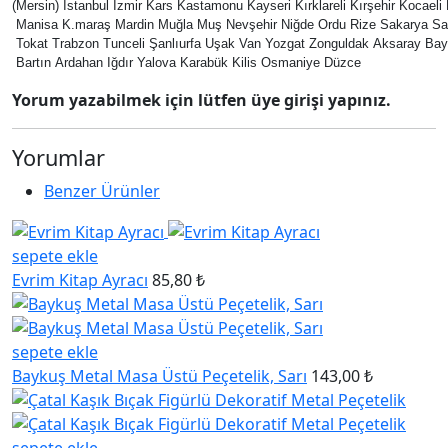
(Mersin) İstanbul İzmir Kars Kastamonu Kayseri Kırklareli Kırşehir Kocael
Manisa K.maraş Mardin Muğla Muş Nevşehir Niğde Ordu Rize Sakarya Sam
Tokat Trabzon Tunceli Şanlıurfa Uşak Van Yozgat Zonguldak Aksaray Bay
Bartın Ardahan Iğdır Yalova Karabük Kilis Osmaniye Düzce
Yorum yazabilmek için lütfen üye girişi yapınız.
Yorumlar
Benzer Ürünler
sepete ekle
Evrim Kitap Ayracı
85,80 ₺
sepete ekle
Baykuş Metal Masa Üstü Peçetelik, Sarı
143,00 ₺