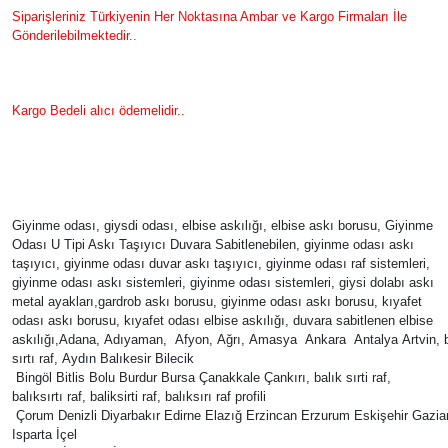
Siparişleriniz Türkiyenin Her Noktasına Ambar ve Kargo Firmaları İle
Gönderilebilmektedir..
Kargo Bedeli alıcı ödemelidir..
Giyinme odası, giysdi odası, elbise askılığı, elbise askı borusu, Giyinme
Odası U Tipi Askı Taşıyıcı Duvara Sabitlenebilen, giyinme odası askı
taşıyıcı, giyinme odası duvar askı taşıyıcı, giyinme odası raf sistemleri,
giyinme odası askı sistemleri, giyinme odası sistemleri, giysi dolabı askı
metal ayakları,gardrob askı borusu, giyinme odası askı borusu, kıyafet
odası askı borusu, kıyafet odası elbise askılığı, duvara sabitlenen elbise
askılığı,Adana, Adıyaman, Afyon, Ağrı, Amasya Ankara Antalya Artvin, b
sırtı raf, Aydın Balıkesir Bilecik
Bingöl Bitlis Bolu Burdur Bursa Çanakkale Çankırı, balık sırti raf,
balıksırtı raf, baliksirti raf, balıksırı raf profili
Çorum Denizli Diyarbakır Edirne Elazığ Erzincan Erzurum Eskişehir Gaz
Isparta İçel