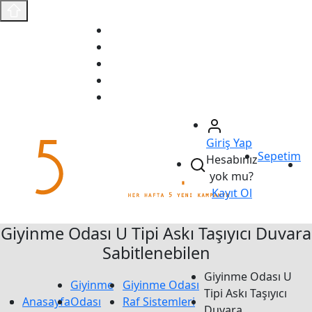
Anasayfa
Fırsat Ürünleri
Sizin İçin Seçtiklerimiz
Ödeme Bildirimi
İletişim
Giriş Yap
Sepetim
Hesabınız
yok mu?
Kayıt Ol
Giyinme Odası U Tipi Askı Taşıyıcı Duvara
Sabitlenebilen
Giyinme Odası U
Giyinme
Giyinme Odası
Tipi Askı Taşıyıcı
Anasayfa
Odası
Raf Sistemleri
Duvara