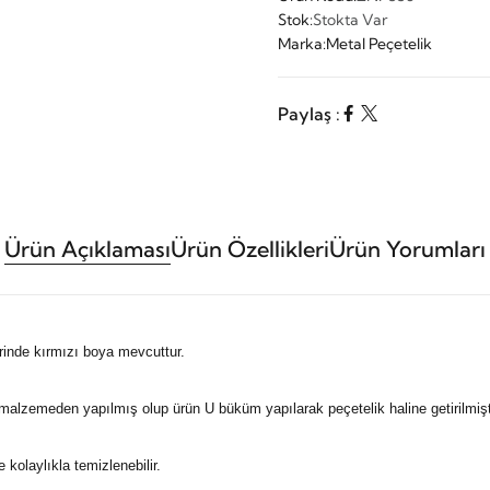
Stok:
Stokta Var
Marka:
Metal Peçetelik
Paylaş :
Ürün Açıklaması
Ürün Özellikleri
Ürün Yorumları
inde kırmızı boya mevcuttur.
lzemeden yapılmış olup ürün U büküm yapılarak peçetelik haline getirilmişti
e kolaylıkla temizlenebilir.