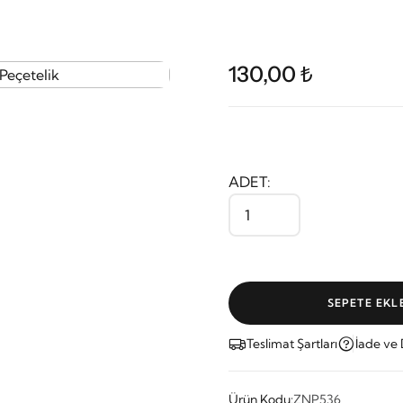
130,00 ₺
ADET:
SEPETE EKL
Teslimat Şartları
İade ve
Ürün Kodu:
ZNP536