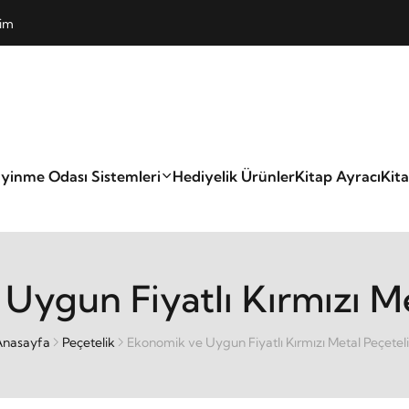
şim
yinme Odası Sistemleri
Hediyelik Ürünler
Kitap Ayracı
Kit
Uygun Fiyatlı Kırmızı Me
Anasayfa
Peçetelik
Ekonomik ve Uygun Fiyatlı Kırmızı Metal Peçetel