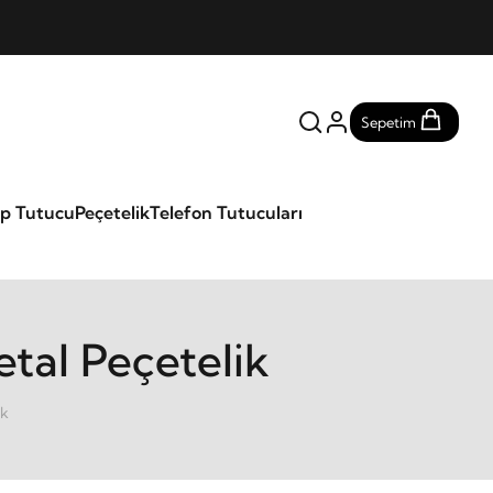
Sepetim
ap Tutucu
Peçetelik
Telefon Tutucuları
tal Peçetelik
ik