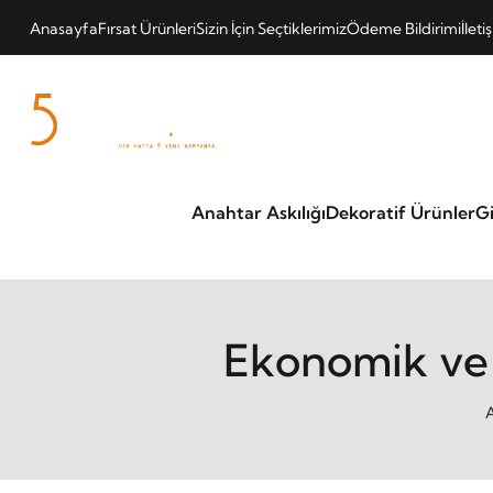
Anasayfa
Fırsat Ürünleri
Sizin İçin Seçtiklerimiz
Ödeme Bildirimi
İleti
Anahtar Askılığı
Dekoratif Ürünler
Gi
Ekonomik ve 