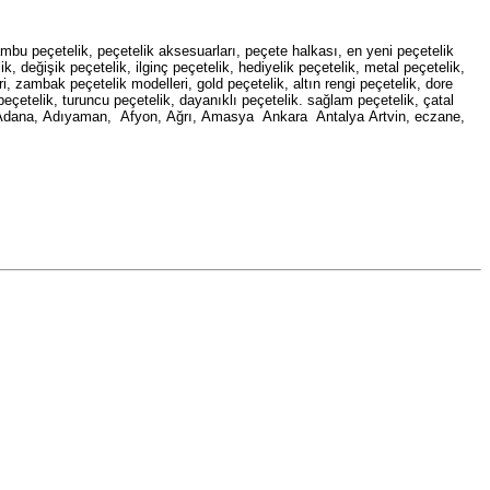
 bambu peçetelik, peçetelik aksesuarları, peçete halkası, en yeni peçetelik
k, değişik peçetelik, ilginç peçetelik, hediyelik peçetelik, metal peçetelik,
i, zambak peçetelik modelleri, gold peçetelik, altın rengi peçetelik, dore
peçetelik, turuncu peçetelik, dayanıklı peçetelik. sağlam peçetelik, çatal
lik. Adana, Adıyaman, Afyon, Ağrı, Amasya Ankara Antalya Artvin, eczane,