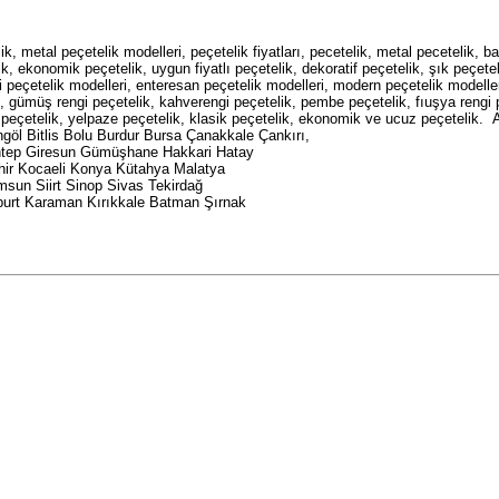
lik, metal peçetelik modelleri, peçetelik fiyatları, pecetelik, metal pecetelik,
k, ekonomik peçetelik, uygun fiyatlı peçetelik, dekoratif peçetelik, şık peçeteli
li peçetelik modelleri, enteresan peçetelik modelleri, modern peçetelik modeller
lik, gümüş rengi peçetelik, kahverengi peçetelik, pembe peçetelik, fıuşya rengi 
nde peçetelik, yelpaze peçetelik, klasik peçetelik, ekonomik ve ucuz peçete
ingöl Bitlis Bolu Burdur Bursa Çanakkale Çankırı,
antep Giresun Gümüşhane Hakkari Hatay
şehir Kocaeli Konya Kütahya Malatya
un Siirt Sinop Sivas Tekirdağ
burt Karaman Kırıkkale Batman Şırnak