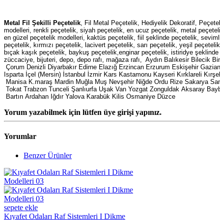
Metal Fil Şekilli Peçetelik
, Fil Metal Peçetelik, Hediyelik Dekoratif, Peçete
modelleri, renkli peçetelik, siyah peçetelik, en ucuz peçetelik, metal peçeteli
en güzel peçetelik modelleri, kaktüs peçetelik, fiil şeklinde peçetelik, sevim
peçetelik, kırmızı peçetelik, lacivert peçetelik, sarı peçetelik, yeşil peçete
bıçak kaşık peçetelik, baykuş peçetelik,enginar peçetelik, istiridye şekli
züccaciye, bijuteri, depo, depo rafı, mağaza rafı, Aydın Balıkesir Bilecik B
Çorum Denizli Diyarbakır Edirne Elazığ Erzincan Erzurum Eskişehir Gazi
Isparta İçel (Mersin) İstanbul İzmir Kars Kastamonu Kayseri Kırklareli Kır
Manisa K.maraş Mardin Muğla Muş Nevşehir Niğde Ordu Rize Sakarya Sams
Tokat Trabzon Tunceli Şanlıurfa Uşak Van Yozgat Zonguldak Aksaray Bay
Bartın Ardahan Iğdır Yalova Karabük Kilis Osmaniye Düzce
Yorum yazabilmek için lütfen üye girişi yapınız.
Yorumlar
Benzer Ürünler
sepete ekle
Kıyafet Odaları Raf Sistemleri I Dikme