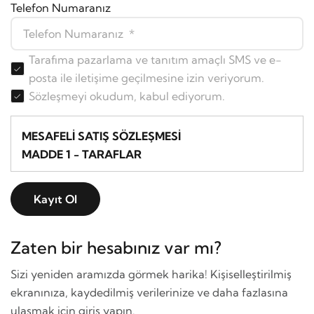
Telefon Numaranız
Tarafıma pazarlama ve tanıtım amaçlı SMS ve e-
posta ile iletişime geçilmesine izin veriyorum.
Sözleşmeyi okudum, kabul ediyorum.
MESAFELİ SATIŞ SÖZLEŞMESİ
MADDE 1 - TARAFLAR
1.1.SATICI:
Kayıt Ol
Adı/Unvanı : Simge Grup Yapı Dekorasyon
Adresi : İkitelli Organize Sanayi Bölgesi Aykosan
Zaten bir hesabınız var mı?
Sanayi Sitesi 4 Lü B Blok No:63 BAŞAKŞEHİR /
İSTANBUL
Sizi yeniden aramızda görmek harika! Kişiselleştirilmiş
Telefon : 0 212 671 82 84
ekranınıza, kaydedilmiş verilerinize ve daha fazlasına
Cep : 0534 730 10 75
ulaşmak için giriş yapın.