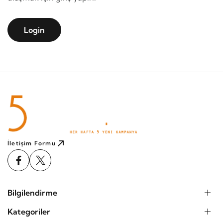
MADDE 2 - KONU
İşbu sözleşmenin konusu, ALICI\'nın SATICI\'ya ait
Login
\"5kampanya.com\" internet alişveriş sitesinden
elektronik ortamda siparişini yaptığı aşağıda
nitelikleri ve satış fiyatı belirtilen ürünün satışı ve
teslimi ile ilgili olarak \"4077 Sayılı Tüketicilerin
Korunması Hakkındaki Kanun\" ve \"Mesafeli
Sözleşmeler Uygulama Usul ve Esasları Hakkında
Yönetmelik\" hükümleri gereğince tarafların hak ve
yükümlülüklerinin saptanmasıdır.
İletişim Formu
3.2. Ödeme Şekli : Havale / EFT ile Ödeme
Bilgilendirme
3.3. Diğer yandan vadeli satışların sadece Bankalara
ait kredi kartları ile yapılması nedeniyle, alıcı, ilgili
Kategoriler