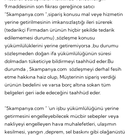
9.maddesinin son fıkrası gereğince satıcı
"5kampanya.com ",sipariş konusu mal veye hizmetin
yerine getirilmesinin imkansızlaştığı ileri sürerek
(tedarikçi Firmadan ürünün hiçbir şekilde tedarik
edilememesi durumu) ,sözleşme konusu
yükümlülüklerini yerine getiremiyorsa ,bu durumu
sözleşmeden doğan ifa yükümlülüğünün süresi
dolmadan tüketiciye bildirmeyi taahhüd eder.Bu
durumda , 5kampanya.com sözleşmeyi derhal fesih
etme hakkına haiz olup, Müşterinin sipariş verdiği
ürünün bedelini ve varsa borç altına sokan tüm
belgeleri geri iade edeceğini taahhüd eder.
"5kampanya.com " 'un işbu yükümlülüğünü yerine
getirmesini engelleyebilecek mücbir sebepler veya
nakliyeyi engelleyen hava muhalefetleri, ulaşımın
kesilmesi, yangın ,deprem, sel baskını gibi olağanüstü