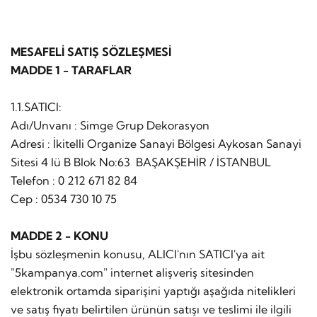
MESAFELİ SATIŞ SÖZLEŞMESİ
MADDE 1 - TARAFLAR
1.1.SATICI:
Adı/Unvanı : Simge Grup Dekorasyon
Adresi : İkitelli Organize Sanayi Bölgesi Aykosan Sanayi
Sitesi 4 lü B Blok No:63 BAŞAKŞEHİR / İSTANBUL
Telefon : 0 212 671 82 84
Cep : 0534 730 10 75
MADDE 2 - KONU
İşbu sözleşmenin konusu, ALICI'nın SATICI'ya ait
"5kampanya.com" internet alişveriş sitesinden
elektronik ortamda siparişini yaptığı aşağıda nitelikleri
ve satış fiyatı belirtilen ürünün satışı ve teslimi ile ilgili