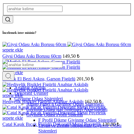
İncelemek ister misiniz?
sepete ekle
Giysi Odası Askı Borusu 60cm
149,50 ₺
sepete ekle
Mutfak El Bezi Askısı, Garson Figürlü
201,50 ₺
Anahtar Askılığı
Dekoratif Ürünler
sepete ekle
Giyinme Odası Sistemleri
Hediyelik Bisiklet Figürlü Anahtar Askılığı
162,50 ₺
Ahşap Panel li Giyinme Odası Sistemleri
Giyinme Odası Raf Sistemleri Aksesuarları
Giyinme Odası Profil Sistemli
sepete ekle
F Profil Dikme Giyinme Odası Sistemleri
Çatal Kaşık Bıçak Figürlü Dekoratif Metal Peçetelik
130,00 ₺
Tavan ve Zemin Sıkıştırmalı Giyinme Odası
Sistemleri