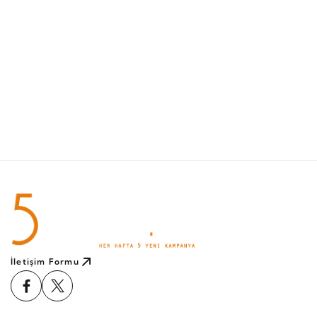
G
4
İletişim Formu