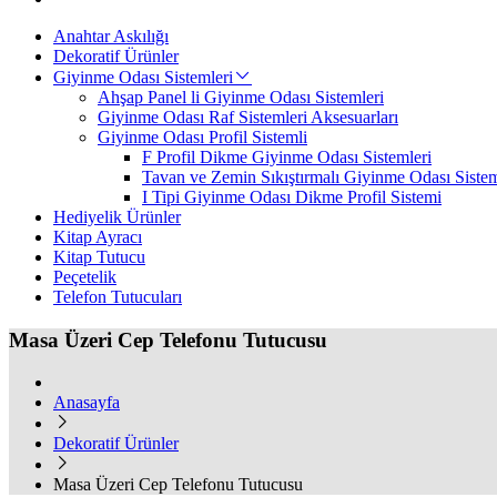
Anahtar Askılığı
Dekoratif Ürünler
Giyinme Odası Sistemleri
Ahşap Panel li Giyinme Odası Sistemleri
Giyinme Odası Raf Sistemleri Aksesuarları
Giyinme Odası Profil Sistemli
F Profil Dikme Giyinme Odası Sistemleri
Tavan ve Zemin Sıkıştırmalı Giyinme Odası Sistem
I Tipi Giyinme Odası Dikme Profil Sistemi
Hediyelik Ürünler
Kitap Ayracı
Kitap Tutucu
Peçetelik
Telefon Tutucuları
Masa Üzeri Cep Telefonu Tutucusu
Anasayfa
Dekoratif Ürünler
Masa Üzeri Cep Telefonu Tutucusu