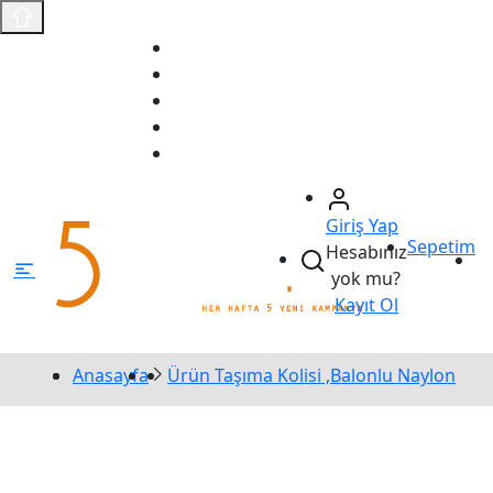
Anasayfa
Fırsat Ürünleri
Sizin İçin Seçtiklerimiz
Ödeme Bildirimi
İletişim
Giriş Yap
Sepetim
Hesabınız
yok mu?
Kayıt Ol
Anasayfa
Ürün Taşıma Kolisi ,Balonlu Naylon