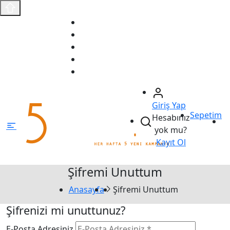
Anasayfa
Fırsat Ürünleri
Sizin İçin Seçtiklerimiz
Ödeme Bildirimi
İletişim
Giriş Yap
Sepetim
Hesabınız
yok mu?
Kayıt Ol
Şifremi Unuttum
Anasayfa
Şifremi Unuttum
Şifrenizi mi unuttunuz?
E-Posta Adresiniz