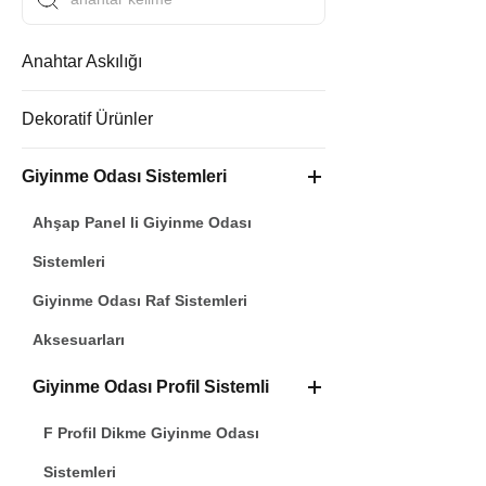
Giyinme Odası Dikme Raf
Anahtar Askılığı
Sistemi , Raf Taşıyıcı ,
SEPETE EKLE
Siyah
171,60 ₺
Dekoratif Ürünler
Giysi Odası Askı Borusu
60cm
Giyinme Odası Sistemleri
149,50 ₺
Ahşap Panel li Giyinme Odası
Sistemleri
Giyinme Odası Raf Sistemleri
Aksesuarları
Giyinme Odası Profil Sistemli
F Profil Dikme Giyinme Odası
Sistemleri